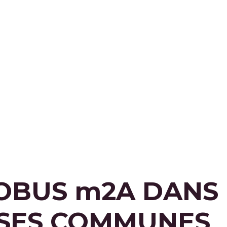
IOBUS
m
2A DANS
SES COMMUNES