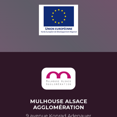
Ungersheim
,
Wittelsheim
,
Wittenheim
,
Zillisheim
,
Zimmersheim
, dans le Haut-Rhin
en Alsace.