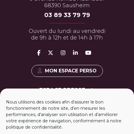
MULHOUSE ALSACE
AGGLOMÉRATION
9 avenue Konrad Adenauer
68390 Sausheim
03 89 33 79 79
Ouvert du lundi au vendredi
de 9h à 12h et de 14h à 17h
MON ESPACE PERSO
Nous utilisons des cookies afin d’assurer le bon
fonctionnement de notre site, d’en mesurer les
performances, d’analyser son utilisation et d’améliorer
ESPACE PRESSE
votre expérience de navigation, conformément à notre
politique de confidentialité.
m
2A RECRUTE