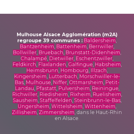
Mulhouse Alsace Agglomération (m2A)
regroupe 39 communes :
Baldersheim
,
Bantzenheim
,
Battenheim
,
Berrwiller
,
Bollwiller
,
Bruebach
,
Brunstatt-Didenheim
,
Chalampé
,
Dietwiller
,
Eschentzwiller
,
Feldkirch
,
Flaxlanden
,
Galfingue
,
Habsheim
,
Heimsbrunn
,
Hombourg
,
Illzach
,
Kingersheim
,
Lutterbach
,
Morschwiller-le-
Bas
,
Mulhouse
,
Niffer
,
Ottmarsheim
,
Petit-
Landau
,
Pfastatt
,
Pulversheim
,
Reiningue
,
Richwiller
,
Riedisheim
,
Rixheim
,
Ruelisheim
,
Sausheim
,
Staffelfelden
,
Steinbrunn-le-Bas
,