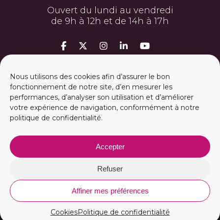
Ouvert du lundi au vendredi
de 9h à 12h et de 14h à 17h
MON ESPACE PERSO
Nous utilisons des cookies afin d’assurer le bon
fonctionnement de notre site, d’en mesurer les
performances, d’analyser son utilisation et d’améliorer
ESPACE PRESSE
votre expérience de navigation, conformément à notre
politique de confidentialité.
m
2A RECRUTE
Accepter
Vous avez une question ?
CONTACTEZ NOUS
Refuser
Affiner mes préférences
Cookies
Politique de confidentialité
© Tous droits réservés
m2A
2026