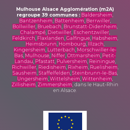
Mulhouse Alsace Agglomération (m2A)
regroupe 39 communes :
Baldersheim
,
Bantzenheim
,
Battenheim
,
Berrwiller
,
Bollwiller
,
Bruebach
,
Brunstatt-Didenheim
,
Chalampé
,
Dietwiller
,
Eschentzwiller
,
Feldkirch
,
Flaxlanden
,
Galfingue
,
Habsheim
,
Heimsbrunn
,
Hombourg
,
Illzach
,
Kingersheim
,
Lutterbach
,
Morschwiller-le-
Bas
,
Mulhouse
,
Niffer
,
Ottmarsheim
,
Petit-
Landau
,
Pfastatt
,
Pulversheim
,
Reiningue
,
Richwiller
,
Riedisheim
,
Rixheim
,
Ruelisheim
,
Sausheim
,
Staffelfelden
,
Steinbrunn-le-Bas
,
Ungersheim
,
Wittelsheim
,
Wittenheim
,
Zillisheim
,
Zimmersheim
, dans le Haut-Rhin
en Alsace.