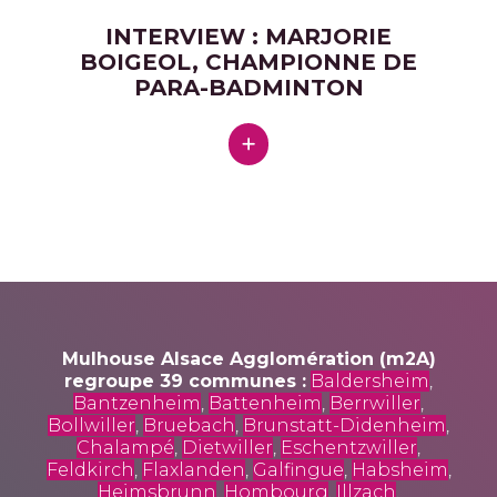
INTERVIEW : MARJORIE
BOIGEOL, CHAMPIONNE DE
PARA-BADMINTON
Mulhouse Alsace Agglomération (m2A)
regroupe 39 communes :
Baldersheim
,
Bantzenheim
,
Battenheim
,
Berrwiller
,
Bollwiller
,
Bruebach
,
Brunstatt-Didenheim
,
Chalampé
,
Dietwiller
,
Eschentzwiller
,
Feldkirch
,
Flaxlanden
,
Galfingue
,
Habsheim
,
Heimsbrunn
,
Hombourg
,
Illzach
,