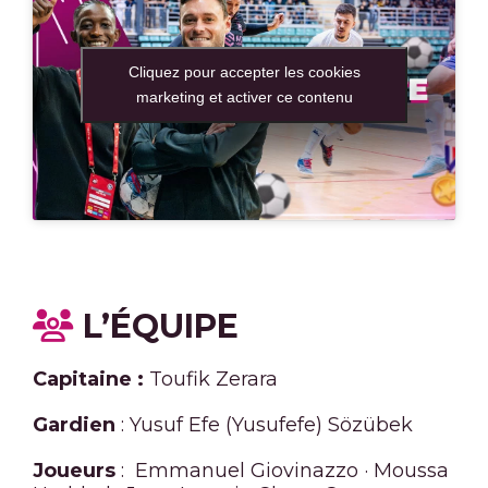
Cliquez pour accepter les cookies
marketing et activer ce contenu
L’ÉQUIPE
Capitaine :
Toufik Zerara
Gardien
: Yusuf Efe (Yusufefe) Sözübek
Joueurs
: Emmanuel Giovinazzo
·
Moussa