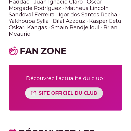
Haddad
·
Juan Ignacio Claro
·
Oscar
Morgade Rodríguez
·
Matheus Lincoln
Sandoval Ferreira
·
Igor dos Santos Rocha
·
Yakhouba Sylla
·
Bilal Azzouz
·
Kasper Eetu
Oskari Kangas
·
Smain Bendjelloul
·
Brian
Meaurio
FAN ZONE
Découvrez l’actualité du club :
SITE OFFICIEL DU CLUB