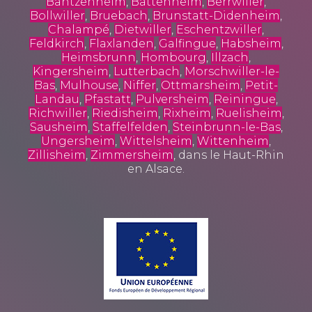
Bantzenheim
,
Battenheim
,
Berrwiller
,
Bollwiller
,
Bruebach
,
Brunstatt-Didenheim
,
Chalampé
,
Dietwiller
,
Eschentzwiller
,
Feldkirch
,
Flaxlanden
,
Galfingue
,
Habsheim
,
Heimsbrunn
,
Hombourg
,
Illzach
,
Kingersheim
,
Lutterbach
,
Morschwiller-le-
Bas
,
Mulhouse
,
Niffer
,
Ottmarsheim
,
Petit-
Landau
,
Pfastatt
,
Pulversheim
,
Reiningue
,
Richwiller
,
Riedisheim
,
Rixheim
,
Ruelisheim
,
Sausheim
,
Staffelfelden
,
Steinbrunn-le-Bas
,
Ungersheim
,
Wittelsheim
,
Wittenheim
,
Zillisheim
,
Zimmersheim
, dans le Haut-Rhin
en Alsace.