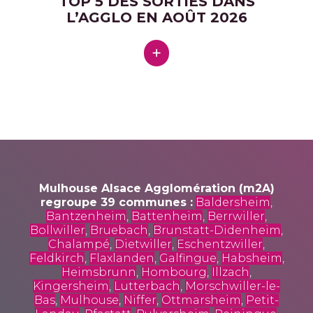
TOP 5 DES SORTIES DANS
L’AGGLO EN AOÛT 2026
Mulhouse Alsace Agglomération (m2A)
regroupe 39 communes :
Baldersheim
,
Bantzenheim
,
Battenheim
,
Berrwiller
,
Bollwiller
,
Bruebach
,
Brunstatt-Didenheim
,
Chalampé
,
Dietwiller
,
Eschentzwiller
,
Feldkirch
,
Flaxlanden
,
Galfingue
,
Habsheim
,
Heimsbrunn
,
Hombourg
,
Illzach
,
Kingersheim
,
Lutterbach
,
Morschwiller-le-
Bas
,
Mulhouse
,
Niffer
,
Ottmarsheim
,
Petit-