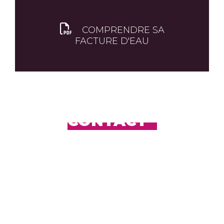
COMPRENDRE SA
FACTURE D'EAU
CONTACT
RÉGIE DE L’EAU M2A
61, rue de Thann 68200
Mulhouse
03 89 32 58 19
Du lundi au vendredi de