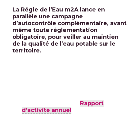
La Régie de l’Eau m2A lance en
parallèle une campagne
d’autocontrôle complémentaire, avant
même toute réglementation
obligatoire, pour veiller au maintien
de la qualité de l’eau potable sur le
territoire.
Toutes les analyses réalisées
par la Régie de l’Eau m2A sont
conformes aux exigences
règlementaires et sont
disponibles dans le
Rapport
d’activité annuel
avec les
informations sur la qualité de
l’eau pour chaque commune.