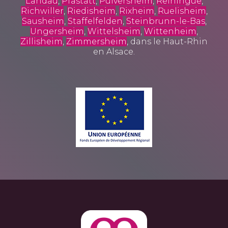
Landau
,
Pfastatt
,
Pulversheim
,
Reiningue
,
Richwiller
,
Riedisheim
,
Rixheim
,
Ruelisheim
,
Sausheim
,
Staffelfelden
,
Steinbrunn-le-Bas
,
Ungersheim
,
Wittelsheim
,
Wittenheim
,
Zillisheim
,
Zimmersheim
, dans le Haut-Rhin
en Alsace.