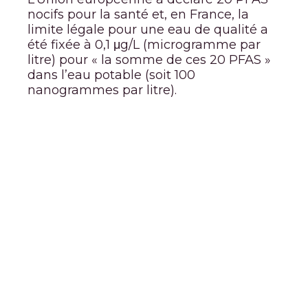
nocifs pour la santé et, en France, la
limite légale pour une eau de qualité a
été fixée à 0,1 μg/L (microgramme par
litre) pour « la somme de ces 20 PFAS »
dans l’eau potable (soit 100
nanogrammes par litre).
Sur le territoire de m2A, l’eau
fournie par la Régie de l’Eau
m2A est bien en dessous du
seuil de pollution de l’eau, fixé
par la France à 0,1 μg/L pour la
somme des 20 PFAS qui seront
à contrôler, avec seulement
0,04 µg/L sur le réseau m2A.
En effet, même si les tests de
contrôle réglementaires ne seront