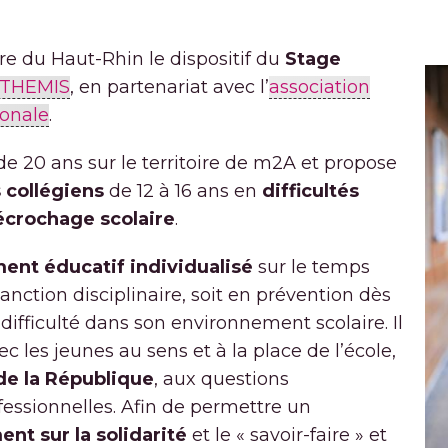
e du Haut-Rhin le dispositif du
Stage
n THEMIS
, en partenariat avec l’
association
ionale
.
 de 20 ans sur le territoire de m2A et propose
 collégiens
de 12 à 16 ans en
difficultés
écrochage scolaire
.
nt éducatif individualisé
sur le temps
 sanction disciplinaire, soit en prévention dès
 difficulté dans son environnement scolaire. Il
c les jeunes au sens et à la place de l’école,
de la République
, aux questions
ofessionnelles. Afin de permettre un
t sur la solidarité
et le « savoir-faire » et