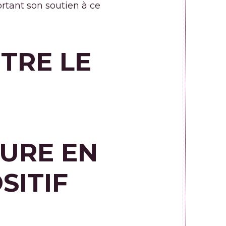
ortant son soutien à ce
TRE LE
URE EN
SITIF