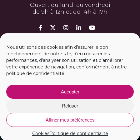
Ouvert du lundi au vendredi
de 9h à 12h et de 14h à 17h
MON ESPACE PERSO
Nous utilisons des cookies afin d’assurer le bon
fonctionnement de notre site, d’en mesurer les
performances, d’analyser son utilisation et d’améliorer
ESPACE PRESSE
votre expérience de navigation, conformément à notre
politique de confidentialité.
m
2A RECRUTE
Accepter
Vous avez une question ?
CONTACTEZ NOUS
Refuser
Affiner mes préférences
Cookies
Politique de confidentialité
© Tous droits réservés
m2A
2026