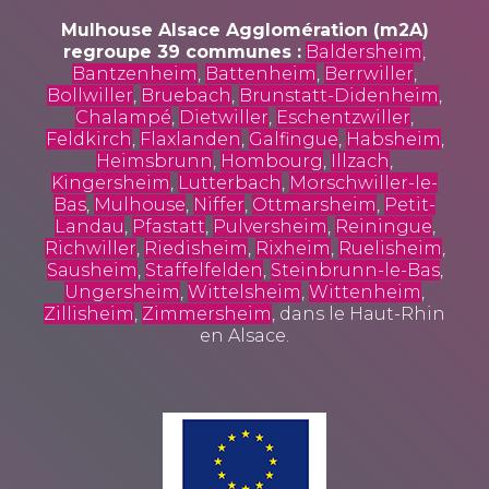
Mulhouse Alsace Agglomération (m2A)
regroupe 39 communes :
Baldersheim
,
Bantzenheim
,
Battenheim
,
Berrwiller
,
Bollwiller
,
Bruebach
,
Brunstatt-Didenheim
,
Chalampé
,
Dietwiller
,
Eschentzwiller
,
Feldkirch
,
Flaxlanden
,
Galfingue
,
Habsheim
,
Heimsbrunn
,
Hombourg
,
Illzach
,
Kingersheim
,
Lutterbach
,
Morschwiller-le-
Bas
,
Mulhouse
,
Niffer
,
Ottmarsheim
,
Petit-
Landau
,
Pfastatt
,
Pulversheim
,
Reiningue
,
Richwiller
,
Riedisheim
,
Rixheim
,
Ruelisheim
,
Sausheim
,
Staffelfelden
,
Steinbrunn-le-Bas
,
Ungersheim
,
Wittelsheim
,
Wittenheim
,
Zillisheim
,
Zimmersheim
, dans le Haut-Rhin
en Alsace.