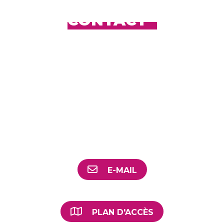
CONTACT
SERVICE TRANSITION
ÉCOLOGIQUE ET
CLIMATIQUE
Grand Rex, 33, avenue de
Colmar 68948 Mulhouse Cedex
9
03 89 33 79 85 - 03 69
77 66 15
E-MAIL
PLAN D'ACCÈS