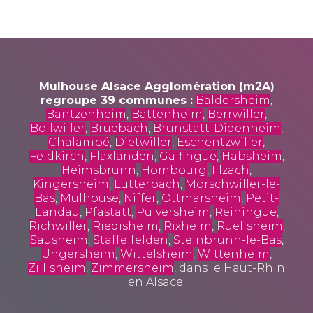
Mulhouse Alsace Agglomération (m2A)
regroupe 39 communes :
Baldersheim
,
Bantzenheim
,
Battenheim
,
Berrwiller
,
Bollwiller
,
Bruebach
,
Brunstatt-Didenheim
,
Chalampé
,
Dietwiller
,
Eschentzwiller
,
Feldkirch
,
Flaxlanden
,
Galfingue
,
Habsheim
,
Heimsbrunn
,
Hombourg
,
Illzach
,
Kingersheim
,
Lutterbach
,
Morschwiller-le-
Bas
,
Mulhouse
,
Niffer
,
Ottmarsheim
,
Petit-
Landau
,
Pfastatt
,
Pulversheim
,
Reiningue
,
Richwiller
,
Riedisheim
,
Rixheim
,
Ruelisheim
,
Sausheim
,
Staffelfelden
,
Steinbrunn-le-Bas
,
Ungersheim
,
Wittelsheim
,
Wittenheim
,
Zillisheim
,
Zimmersheim
, dans le Haut-Rhin
en Alsace.