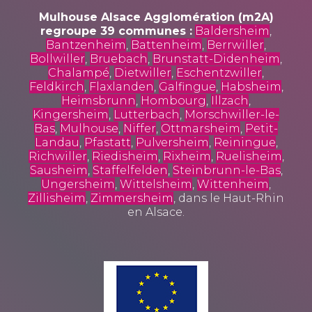
Mulhouse Alsace Agglomération (m2A)
regroupe 39 communes :
Baldersheim
,
Bantzenheim
,
Battenheim
,
Berrwiller
,
Bollwiller
,
Bruebach
,
Brunstatt-Didenheim
,
Chalampé
,
Dietwiller
,
Eschentzwiller
,
Feldkirch
,
Flaxlanden
,
Galfingue
,
Habsheim
,
Heimsbrunn
,
Hombourg
,
Illzach
,
Kingersheim
,
Lutterbach
,
Morschwiller-le-
Bas
,
Mulhouse
,
Niffer
,
Ottmarsheim
,
Petit-
Landau
,
Pfastatt
,
Pulversheim
,
Reiningue
,
Richwiller
,
Riedisheim
,
Rixheim
,
Ruelisheim
,
Sausheim
,
Staffelfelden
,
Steinbrunn-le-Bas
,
Ungersheim
,
Wittelsheim
,
Wittenheim
,
Zillisheim
,
Zimmersheim
, dans le Haut-Rhin
en Alsace.