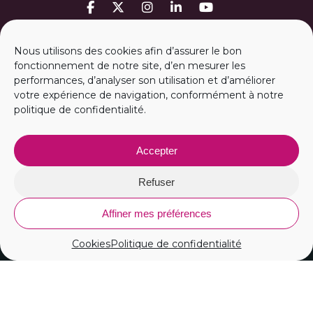
MON ESPACE PERSO
Nous utilisons des cookies afin d’assurer le bon
fonctionnement de notre site, d’en mesurer les
performances, d’analyser son utilisation et d’améliorer
ESPACE PRESSE
votre expérience de navigation, conformément à notre
politique de confidentialité.
m
2A RECRUTE
Accepter
Vous avez une question ?
CONTACTEZ NOUS
Refuser
Affiner mes préférences
Cookies
Politique de confidentialité
© Tous droits réservés
m2A
2026
MENTIONS LÉGALES
ACCESSIBILITÉ
COOKIES
POLITIQUE DE CONFIDENTIALITÉ
CONTACT