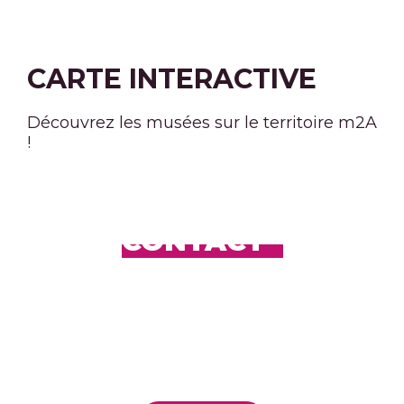
CARTE INTERACTIVE
Découvrez les musées sur le territoire m2A
!
CONTACT
GRANGE À BÉCANES
8, rue du Général de Gaulle
68490 Bantzenheim
03 89 26 23 36