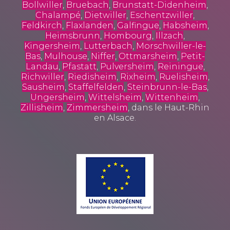
Bollwiller
,
Bruebach
,
Brunstatt-Didenheim
,
Chalampé
,
Dietwiller
,
Eschentzwiller
,
Feldkirch
,
Flaxlanden
,
Galfingue
,
Habsheim
,
Heimsbrunn
,
Hombourg
,
Illzach
,
Kingersheim
,
Lutterbach
,
Morschwiller-le-
Bas
,
Mulhouse
,
Niffer
,
Ottmarsheim
,
Petit-
Landau
,
Pfastatt
,
Pulversheim
,
Reiningue
,
Richwiller
,
Riedisheim
,
Rixheim
,
Ruelisheim
,
Sausheim
,
Staffelfelden
,
Steinbrunn-le-Bas
,
Ungersheim
,
Wittelsheim
,
Wittenheim
,
Zillisheim
,
Zimmersheim
, dans le Haut-Rhin
en Alsace.