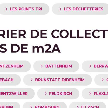
LES POINTS TRI
LES DÉCHETTERIES
IER DE COLLECT
S DE
m
2A
NTZENHEIM
BATTENHEIM
BERRW
EBACH
BRUNSTATT-DIDENHEIM
HENTZWILLER
FELDKIRCH
FLAXL
BRUNN
HOMBOURG
ILLZACH