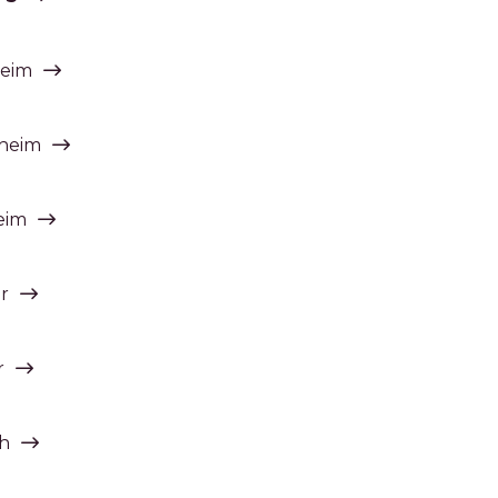
heim
nheim
eim
er
r
ch