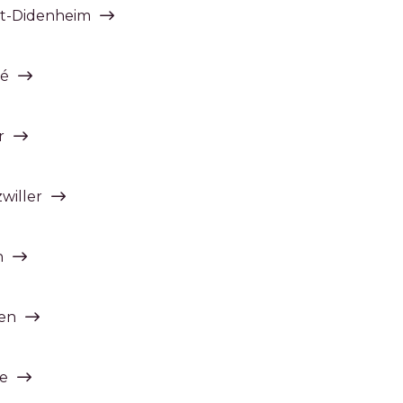
att-Didenheim
pé
r
willer
h
den
ue