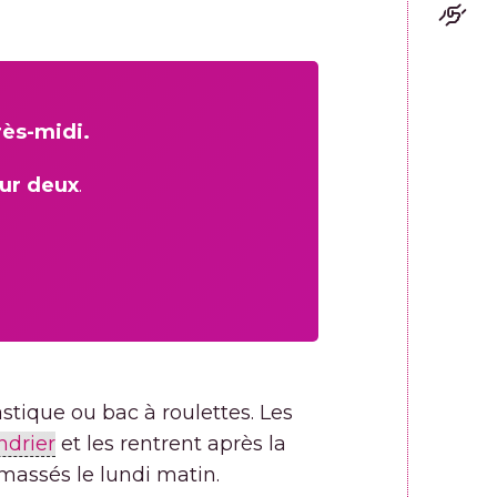
rès-midi.
sur deux
.
stique ou bac à roulettes. Les
ndrier
et les rentrent après la
amassés le lundi matin.