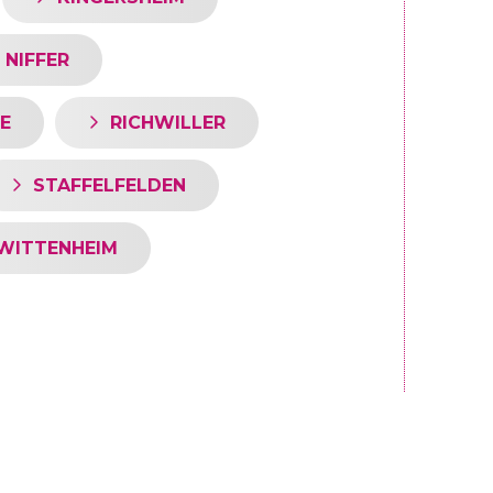
NIFFER
E
RICHWILLER
STAFFELFELDEN
WITTENHEIM