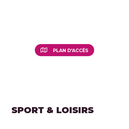
PISCINE PIERRE ET MARIE
CURIE
7 rue Pierre et Marie Curie
Mulhouse
PLAN D'ACCÈS
SPORT & LOISIRS