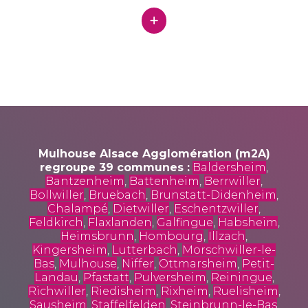
Mulhouse Alsace Agglomération (m2A)
regroupe 39 communes :
Baldersheim
,
Bantzenheim
,
Battenheim
,
Berrwiller
,
Bollwiller
,
Bruebach
,
Brunstatt-Didenheim
,
Chalampé
,
Dietwiller
,
Eschentzwiller
,
Feldkirch
,
Flaxlanden
,
Galfingue
,
Habsheim
,
Heimsbrunn
,
Hombourg
,
Illzach
,
Kingersheim
,
Lutterbach
,
Morschwiller-le-
Bas
,
Mulhouse
,
Niffer
,
Ottmarsheim
,
Petit-
Landau
,
Pfastatt
,
Pulversheim
,
Reiningue
,
Richwiller
,
Riedisheim
,
Rixheim
,
Ruelisheim
,
Sausheim
,
Staffelfelden
,
Steinbrunn-le-Bas
,