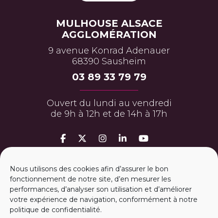
MULHOUSE ALSACE
AGGLOMÉRATION
9 avenue Konrad Adenauer
68390 Sausheim
03 89 33 79 79
Ouvert du lundi au vendredi
de 9h à 12h et de 14h à 17h
MON ESPACE PERSO
Nous utilisons des cookies afin d’assurer le bon
fonctionnement de notre site, d’en mesurer les
performances, d’analyser son utilisation et d’améliorer
ESPACE PRESSE
votre expérience de navigation, conformément à notre
politique de confidentialité.
m
2A RECRUTE