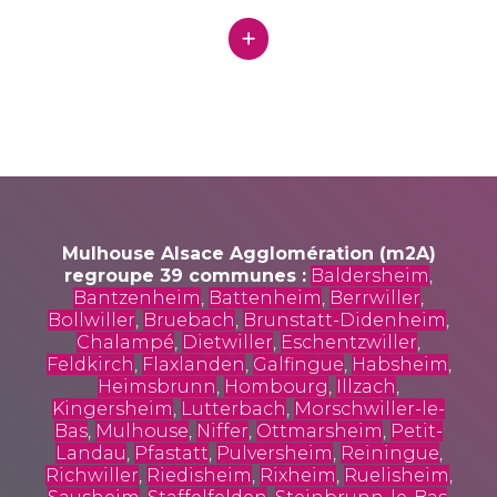
Mulhouse Alsace Agglomération (m2A)
regroupe 39 communes :
Baldersheim
,
Bantzenheim
,
Battenheim
,
Berrwiller
,
Bollwiller
,
Bruebach
,
Brunstatt-Didenheim
,
Chalampé
,
Dietwiller
,
Eschentzwiller
,
Feldkirch
,
Flaxlanden
,
Galfingue
,
Habsheim
,
Heimsbrunn
,
Hombourg
,
Illzach
,
Kingersheim
,
Lutterbach
,
Morschwiller-le-
Bas
,
Mulhouse
,
Niffer
,
Ottmarsheim
,
Petit-
Landau
,
Pfastatt
,
Pulversheim
,
Reiningue
,
Richwiller
,
Riedisheim
,
Rixheim
,
Ruelisheim
,