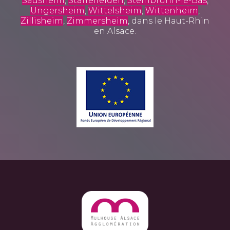
Sausheim
,
Staffelfelden
,
Steinbrunn-le-Bas
,
Ungersheim
,
Wittelsheim
,
Wittenheim
,
Zillisheim
,
Zimmersheim
, dans le Haut-Rhin
en Alsace.