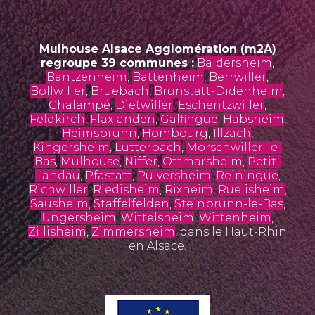
Mulhouse Alsace Agglomération (m2A)
regroupe 39 communes :
Baldersheim
,
Bantzenheim
,
Battenheim
,
Berrwiller
,
Bollwiller
,
Bruebach
,
Brunstatt-Didenheim
,
Chalampé
,
Dietwiller
,
Eschentzwiller
,
Feldkirch
,
Flaxlanden
,
Galfingue
,
Habsheim
,
Heimsbrunn
,
Hombourg
,
Illzach
,
Kingersheim
,
Lutterbach
,
Morschwiller-le-
Bas
,
Mulhouse
,
Niffer
,
Ottmarsheim
,
Petit-
Landau
,
Pfastatt
,
Pulversheim
,
Reiningue
,
Richwiller
,
Riedisheim
,
Rixheim
,
Ruelisheim
,
Sausheim
,
Staffelfelden
,
Steinbrunn-le-Bas
,
Ungersheim
,
Wittelsheim
,
Wittenheim
,
Zillisheim
,
Zimmersheim
, dans le Haut-Rhin
en Alsace.