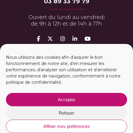
03 89 33 79 79
Ouvert du lundi au vendredi
de 9h à 12h et de 14h à 17h
MON ESPACE PERSO
Nous utilisons des cookies afin d’assurer le bon
fonctionnement de notre site, d’en mesurer les
performances, d’analyser son utilisation et d’améliorer
ESPACE PRESSE
votre expérience de navigation, conformément à notre
politique de confidentialité.
m
2A RECRUTE
Accepter
Vous avez une question ?
CONTACTEZ NOUS
Refuser
Affiner mes préférences